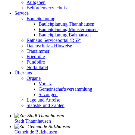
Aufgaben
Behördenverzeichnis
Service
Bauleitplanung
Bauleitplanung Thannhausen
Bauleitplanung Münsterhausen
Bauleitplanung Balzhausen
Rathaus-Serviceportal (RSP)
Datenschutz - Hinweise
Trauzimmer
Friedhöfe
Fundbüro
Notfalltafel
Über uns
Organe
Vorsitz
Gemeinschaftsversammlung
Sitzungen
Lage und Anreise
Statistik und Zahlen
Stadt Thannhausen
Gemeinde Balzhausen