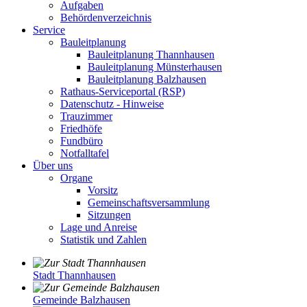
Aufgaben
Behördenverzeichnis
Service
Bauleitplanung
Bauleitplanung Thannhausen
Bauleitplanung Münsterhausen
Bauleitplanung Balzhausen
Rathaus-Serviceportal (RSP)
Datenschutz - Hinweise
Trauzimmer
Friedhöfe
Fundbüro
Notfalltafel
Über uns
Organe
Vorsitz
Gemeinschaftsversammlung
Sitzungen
Lage und Anreise
Statistik und Zahlen
Stadt Thannhausen
Gemeinde Balzhausen