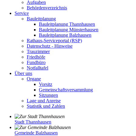
Aufgaben
Behördenverzeichnis
Service
Bauleitplanung
Bauleitplanung Thannhausen
Bauleitplanung Münsterhausen
Bauleitplanung Balzhausen
Rathaus-Serviceportal (RSP)
Datenschutz - Hinweise
Trauzimmer
Friedhöfe
Fundbüro
Notfalltafel
Über uns
Organe
Vorsitz
Gemeinschaftsversammlung
Sitzungen
Lage und Anreise
Statistik und Zahlen
Stadt Thannhausen
Gemeinde Balzhausen