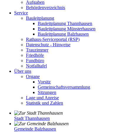
Aufgaben
Behördenverzeichnis
Service
Bauleitplanung
Bauleitplanung Thannhausen
Bauleitplanung Münsterhausen
Bauleitplanung Balzhausen
Rathaus-Serviceportal (RSP)
Datenschutz - Hinweise
Trauzimmer
Friedhöfe
Fundbüro
Notfalltafel
Über uns
Organe
Vorsitz
Gemeinschaftsversammlung
Sitzungen
Lage und Anreise
Statistik und Zahlen
Stadt Thannhausen
Gemeinde Balzhausen