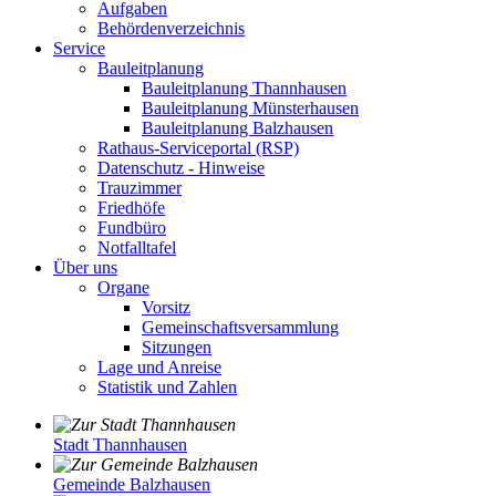
Aufgaben
Behördenverzeichnis
Service
Bauleitplanung
Bauleitplanung Thannhausen
Bauleitplanung Münsterhausen
Bauleitplanung Balzhausen
Rathaus-Serviceportal (RSP)
Datenschutz - Hinweise
Trauzimmer
Friedhöfe
Fundbüro
Notfalltafel
Über uns
Organe
Vorsitz
Gemeinschaftsversammlung
Sitzungen
Lage und Anreise
Statistik und Zahlen
Stadt Thannhausen
Gemeinde Balzhausen