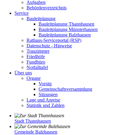
Aufgaben
Behördenverzeichnis
Service
Bauleitplanung
Bauleitplanung Thannhausen
Bauleitplanung Münsterhausen
Bauleitplanung Balzhausen
Rathaus-Serviceportal (RSP)
Datenschutz - Hinweise
Trauzimmer
Friedhöfe
Fundbüro
Notfalltafel
Über uns
Organe
Vorsitz
Gemeinschaftsversammlung
Sitzungen
Lage und Anreise
Statistik und Zahlen
Stadt Thannhausen
Gemeinde Balzhausen