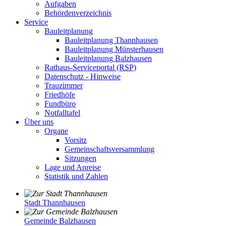
Aufgaben
Behördenverzeichnis
Service
Bauleitplanung
Bauleitplanung Thannhausen
Bauleitplanung Münsterhausen
Bauleitplanung Balzhausen
Rathaus-Serviceportal (RSP)
Datenschutz - Hinweise
Trauzimmer
Friedhöfe
Fundbüro
Notfalltafel
Über uns
Organe
Vorsitz
Gemeinschaftsversammlung
Sitzungen
Lage und Anreise
Statistik und Zahlen
Stadt Thannhausen
Gemeinde Balzhausen