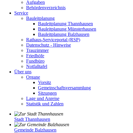
Aufgaben
Behördenverzeichnis
Service
Bauleitplanung
Bauleitplanung Thannhausen
Bauleitplanung Münsterhausen
Bauleitplanung Balzhausen
Rathaus-Serviceportal (RSP)
Datenschutz - Hinweise
Trauzimmer
Friedhöfe
Fundbüro
Notfalltafel
Über uns
Organe
Vorsitz
Gemeinschaftsversammlung
Sitzungen
Lage und Anreise
Statistik und Zahlen
Stadt Thannhausen
Gemeinde Balzhausen