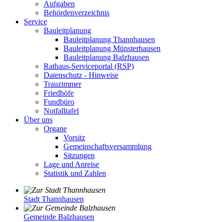
Aufgaben
Behördenverzeichnis
Service
Bauleitplanung
Bauleitplanung Thannhausen
Bauleitplanung Münsterhausen
Bauleitplanung Balzhausen
Rathaus-Serviceportal (RSP)
Datenschutz - Hinweise
Trauzimmer
Friedhöfe
Fundbüro
Notfalltafel
Über uns
Organe
Vorsitz
Gemeinschaftsversammlung
Sitzungen
Lage und Anreise
Statistik und Zahlen
Stadt Thannhausen
Gemeinde Balzhausen