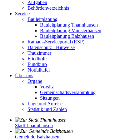
Aufgaben
Behördenverzeichnis
Service
Bauleitplanung
Bauleitplanung Thannhausen
Bauleitplanung Münsterhausen
Bauleitplanung Balzhausen
Rathaus-Serviceportal (RSP)
Datenschutz - Hinweise
Trauzimmer
Friedhöfe
Fundbüro
Notfalltafel
Über uns
Organe
Vorsitz
Gemeinschaftsversammlung
Sitzungen
Lage und Anreise
Statistik und Zahlen
Stadt Thannhausen
Gemeinde Balzhausen