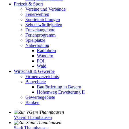
Freizeit & Sport
Vereine und Verbände
Feuerwehren
Sporteinrichtungen
Sehenswürdigkeiten
Freizeitangebote
Ferienprogramm
Spielplätze
Naherholung
Radfahren
Wandern
POI
Wald
Wirtschaft & Gewerbe
Firmenverzeichnis
Baugebiete
Bauförderung in Bayern
Höhenweg Erweiterung II
Gewerbegebiete
Banken
VGem Thannhausen
Stadt Thannhausen