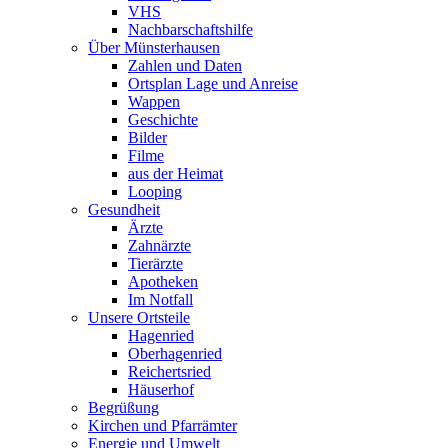
VHS
Nachbarschaftshilfe
Über Münsterhausen
Zahlen und Daten
Ortsplan Lage und Anreise
Wappen
Geschichte
Bilder
Filme
aus der Heimat
Looping
Gesundheit
Ärzte
Zahnärzte
Tierärzte
Apotheken
Im Notfall
Unsere Ortsteile
Hagenried
Oberhagenried
Reichertsried
Häuserhof
Begrüßung
Kirchen und Pfarrämter
Energie und Umwelt