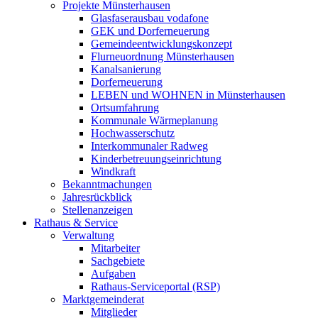
Projekte Münsterhausen
Glasfaserausbau vodafone
GEK und Dorferneuerung
Gemeindeentwicklungskonzept
Flurneuordnung Münsterhausen
Kanalsanierung
Dorferneuerung
LEBEN und WOHNEN in Münsterhausen
Ortsumfahrung
Kommunale Wärmeplanung
Hochwasserschutz
Interkommunaler Radweg
Kinderbetreuungseinrichtung
Windkraft
Bekanntmachungen
Jahresrückblick
Stellenanzeigen
Rathaus & Service
Verwaltung
Mitarbeiter
Sachgebiete
Aufgaben
Rathaus-Serviceportal (RSP)
Marktgemeinderat
Mitglieder