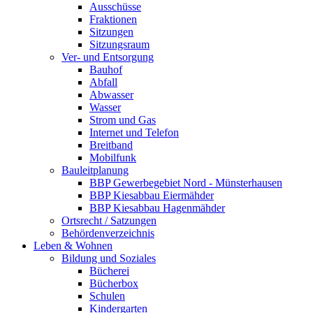
Ausschüsse
Fraktionen
Sitzungen
Sitzungsraum
Ver- und Entsorgung
Bauhof
Abfall
Abwasser
Wasser
Strom und Gas
Internet und Telefon
Breitband
Mobilfunk
Bauleitplanung
BBP Gewerbegebiet Nord - Münsterhausen
BBP Kiesabbau Eiermähder
BBP Kiesabbau Hagenmähder
Ortsrecht / Satzungen
Behördenverzeichnis
Leben & Wohnen
Bildung und Soziales
Bücherei
Bücherbox
Schulen
Kindergarten