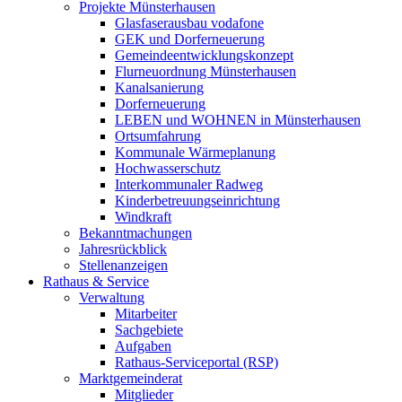
Projekte Münsterhausen
Glasfaserausbau vodafone
GEK und Dorferneuerung
Gemeindeentwicklungskonzept
Flurneuordnung Münsterhausen
Kanalsanierung
Dorferneuerung
LEBEN und WOHNEN in Münsterhausen
Ortsumfahrung
Kommunale Wärmeplanung
Hochwasserschutz
Interkommunaler Radweg
Kinderbetreuungseinrichtung
Windkraft
Bekanntmachungen
Jahresrückblick
Stellenanzeigen
Rathaus & Service
Verwaltung
Mitarbeiter
Sachgebiete
Aufgaben
Rathaus-Serviceportal (RSP)
Marktgemeinderat
Mitglieder