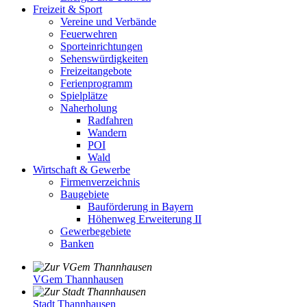
Freizeit & Sport
Vereine und Verbände
Feuerwehren
Sporteinrichtungen
Sehenswürdigkeiten
Freizeitangebote
Ferienprogramm
Spielplätze
Naherholung
Radfahren
Wandern
POI
Wald
Wirtschaft & Gewerbe
Firmenverzeichnis
Baugebiete
Bauförderung in Bayern
Höhenweg Erweiterung II
Gewerbegebiete
Banken
VGem Thannhausen
Stadt Thannhausen