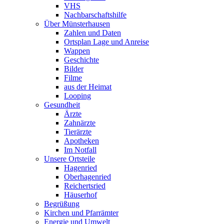
VHS
Nachbarschaftshilfe
Über Münsterhausen
Zahlen und Daten
Ortsplan Lage und Anreise
Wappen
Geschichte
Bilder
Filme
aus der Heimat
Looping
Gesundheit
Ärzte
Zahnärzte
Tierärzte
Apotheken
Im Notfall
Unsere Ortsteile
Hagenried
Oberhagenried
Reichertsried
Häuserhof
Begrüßung
Kirchen und Pfarrämter
Energie und Umwelt