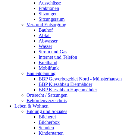
Ausschüsse
Fraktionen
Sitzungen
Sitzungsraum
Ver- und Entsorgung
Bauhof
Abfall
Abwasser
Wasser
Strom und Gas
Internet und Telefon
Breitband
Mobilfunk
Bauleitplanung
BBP Gewerbegebiet Nord - Münsterhausen
BBP Kiesabbau Eiermähder
BBP Kiesabbau Hagenmähder
Ortsrecht / Satzungen
Behördenverzeichnis
Leben & Wohnen
Bildung und Soziales
Bücherei
Bücherbox
Schulen
Kindergarten