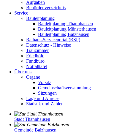
Aufgaben
Behördenverzeichnis
Service
Bauleitplanung
Bauleitplanung Thannhausen
Bauleitplanung Münsterhausen
Bauleitplanung Balzhausen
Rathaus-Serviceportal (RSP)
Datenschutz - Hinweise
Trauzimmer
Friedhöfe
Fundbüro
Notfalltafel
Über uns
Organe
Vorsitz
Gemeinschaftsversammlung
Sitzungen
Lage und Anreise
Statistik und Zahlen
Stadt Thannhausen
Gemeinde Balzhausen