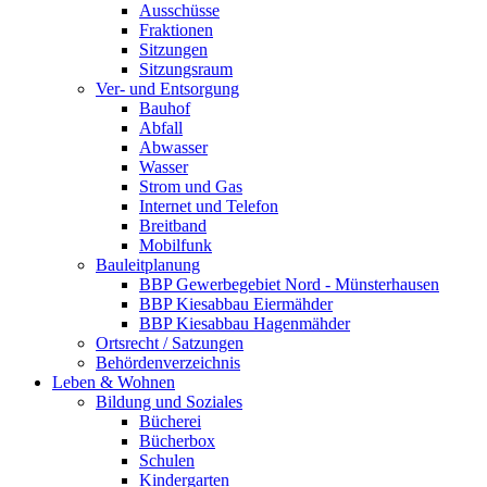
Ausschüsse
Fraktionen
Sitzungen
Sitzungsraum
Ver- und Entsorgung
Bauhof
Abfall
Abwasser
Wasser
Strom und Gas
Internet und Telefon
Breitband
Mobilfunk
Bauleitplanung
BBP Gewerbegebiet Nord - Münsterhausen
BBP Kiesabbau Eiermähder
BBP Kiesabbau Hagenmähder
Ortsrecht / Satzungen
Behördenverzeichnis
Leben & Wohnen
Bildung und Soziales
Bücherei
Bücherbox
Schulen
Kindergarten