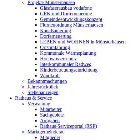
Projekte Münsterhausen
Glasfaserausbau vodafone
GEK und Dorferneuerung
Gemeindeentwicklungskonzept
Flurneuordnung Münsterhausen
Kanalsanierung
Dorferneuerung
LEBEN und WOHNEN in Münsterhausen
Ortsumfahrung
Kommunale Wärmeplanung
Hochwasserschutz
Interkommunaler Radweg
Kinderbetreuungseinrichtung
Windkraft
Bekanntmachungen
Jahresrückblick
Stellenanzeigen
Rathaus & Service
Verwaltung
Mitarbeiter
Sachgebiete
Aufgaben
Rathaus-Serviceportal (RSP)
Marktgemeinderat
Mitglieder