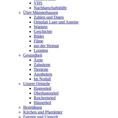
VHS
Nachbarschaftshilfe
Über Münsterhausen
Zahlen und Daten
Ortsplan Lage und Anreise
Wappen
Geschichte
Bilder
Filme
aus der Heimat
Looping
Gesundheit
Ärzte
Zahnärzte
Tierärzte
Apotheken
Im Notfall
Unsere Ortsteile
Hagenried
Oberhagenried
Reichertsried
Häuserhof
Begrüßung
Kirchen und Pfarrämter
Energie und Umwelt