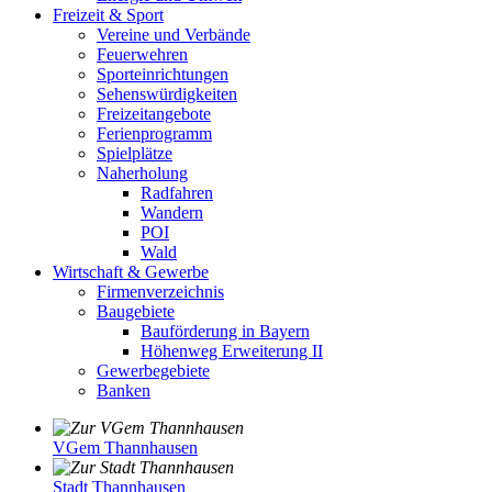
Freizeit & Sport
Vereine und Verbände
Feuerwehren
Sporteinrichtungen
Sehenswürdigkeiten
Freizeitangebote
Ferienprogramm
Spielplätze
Naherholung
Radfahren
Wandern
POI
Wald
Wirtschaft & Gewerbe
Firmenverzeichnis
Baugebiete
Bauförderung in Bayern
Höhenweg Erweiterung II
Gewerbegebiete
Banken
VGem Thannhausen
Stadt Thannhausen