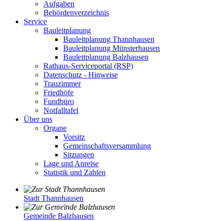
Aufgaben
Behördenverzeichnis
Service
Bauleitplanung
Bauleitplanung Thannhausen
Bauleitplanung Münsterhausen
Bauleitplanung Balzhausen
Rathaus-Serviceportal (RSP)
Datenschutz - Hinweise
Trauzimmer
Friedhöfe
Fundbüro
Notfalltafel
Über uns
Organe
Vorsitz
Gemeinschaftsversammlung
Sitzungen
Lage und Anreise
Statistik und Zahlen
Stadt Thannhausen
Gemeinde Balzhausen