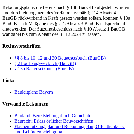
Bebauungspläne, die bereits nach § 13b BauGB aufgestellt wurden
und durch ein ergänzendes Verfahren gemäß § 214 Absatz 4
BauGB rückwirkend in Kraft gesetzt werden sollten, konnten § 13a
BauGB nach Maßgabe des § 215 Absatz 3 BauGB entsprechend
angewenden. Der Satzungsbeschluss nach § 10 Absatz 1 BauGB
war dabei bis zum Ablauf des 31.12.2024 zu fassen.
Rechtsvorschriften
§§ 8 bis 10, 12 und 30 Baugesetzbuch (BauGB)
§ 215a Baugesetzbuch (BauGB)
§ 13a Baugesetzbuch (BauGB)
Links
Bauleitpläne Bayern
Verwandte Leistungen
Bauland; Bereitstellung durch Gemeinde
Baurecht; Erlass örtlicher Bauvorschriften
Flächennutzungsplan und Bebauungsplan; Öffentlichkeits-
und Behördenbeteiligung