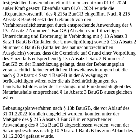
festgestellten Unvereinbarkeit mit Unionsrecht zum 01.01.2024
außer Kraft gesetzt. Ebenfalls zum 01.01.2024 wurde die
„Reparaturvorschrift“ des § 215a BauGB eingeführt. Nach § 215
Absatz 3 BauGB setzt der Gebrauch von den
Verfahrenserleichterungen durch entsprechende Anwendung der §
13a Absatz 2 Nummer 1 BauGB (Absehen von frühzeitiger
Unterrichtung und Erörterung) in Verbindung mit § 13 Absatz 3
Satz 1 BauGB (Entfallen der Umweltprüfung) sowie § 13a Absatz 2
Nummer 4 BauGB (Entfallen des naturschutzrechtlichen
Ausgleichs) voraus, dass die Gemeinde auf Grund einer Vorprüfung
des Einzelfalls entsprechend § 13a Absatz 1 Satz 2 Nummer 2
BauGB zu der Einschätzung gelangt, dass der Bebauungsplan
voraussichtlich keine erheblichen Umweltauswirkungen hat, die
nach § 2 Absatz 4 Satz 4 BauGB in der Abwägung zu
berücksichtigen wären oder die als Beeinträchtigungen des
Landschaftsbildes oder der Leistungs- und Funktionsfähigkeit des
Naturhaushalts entsprechend § 1a Absatz 3 BauGB auszugleichen
wären.
Bebauungsplanverfahren nach § 13b BauGB, die vor Ablauf des
31.01.22022 förmlich eingeleitet wurden, konnten unter der
Maßgabe des § 215 Absatz 3 BauGB in entsprechender
Anwendung des § 13a BauGB abgeschlossen werden, wenn der
Satzungsbeschluss nach § 10 Absatz 1 BauGB bis zum Ablauf des
31.12.2024 gefasst wurde.