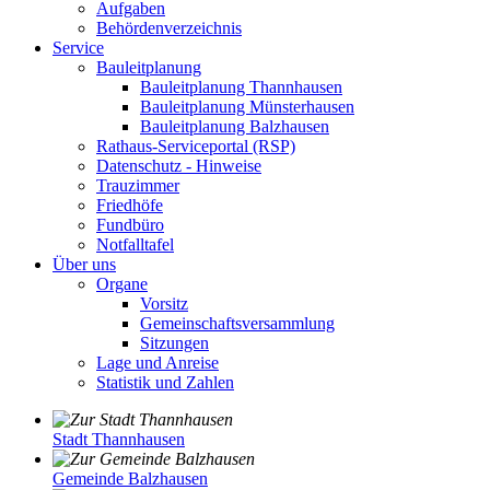
Aufgaben
Behördenverzeichnis
Service
Bauleitplanung
Bauleitplanung Thannhausen
Bauleitplanung Münsterhausen
Bauleitplanung Balzhausen
Rathaus-Serviceportal (RSP)
Datenschutz - Hinweise
Trauzimmer
Friedhöfe
Fundbüro
Notfalltafel
Über uns
Organe
Vorsitz
Gemeinschaftsversammlung
Sitzungen
Lage und Anreise
Statistik und Zahlen
Stadt Thannhausen
Gemeinde Balzhausen