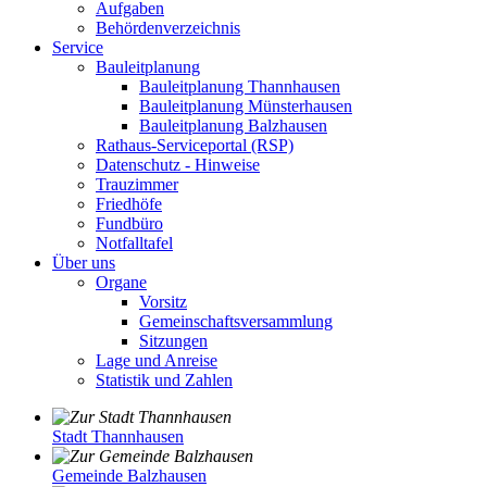
Aufgaben
Behördenverzeichnis
Service
Bauleitplanung
Bauleitplanung Thannhausen
Bauleitplanung Münsterhausen
Bauleitplanung Balzhausen
Rathaus-Serviceportal (RSP)
Datenschutz - Hinweise
Trauzimmer
Friedhöfe
Fundbüro
Notfalltafel
Über uns
Organe
Vorsitz
Gemeinschaftsversammlung
Sitzungen
Lage und Anreise
Statistik und Zahlen
Stadt Thannhausen
Gemeinde Balzhausen