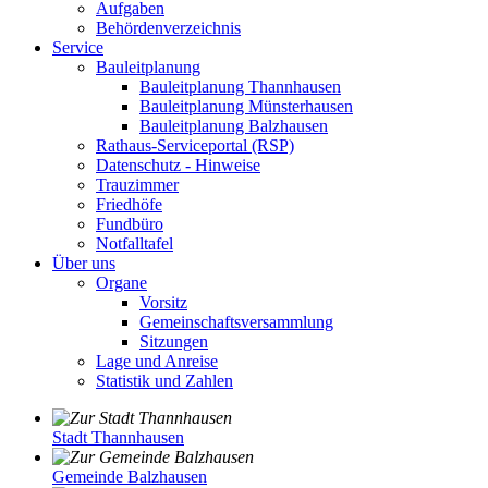
Aufgaben
Behördenverzeichnis
Service
Bauleitplanung
Bauleitplanung Thannhausen
Bauleitplanung Münsterhausen
Bauleitplanung Balzhausen
Rathaus-Serviceportal (RSP)
Datenschutz - Hinweise
Trauzimmer
Friedhöfe
Fundbüro
Notfalltafel
Über uns
Organe
Vorsitz
Gemeinschaftsversammlung
Sitzungen
Lage und Anreise
Statistik und Zahlen
Stadt Thannhausen
Gemeinde Balzhausen