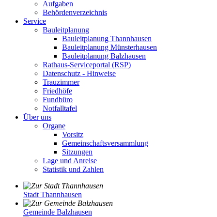
Aufgaben
Behördenverzeichnis
Service
Bauleitplanung
Bauleitplanung Thannhausen
Bauleitplanung Münsterhausen
Bauleitplanung Balzhausen
Rathaus-Serviceportal (RSP)
Datenschutz - Hinweise
Trauzimmer
Friedhöfe
Fundbüro
Notfalltafel
Über uns
Organe
Vorsitz
Gemeinschaftsversammlung
Sitzungen
Lage und Anreise
Statistik und Zahlen
Stadt Thannhausen
Gemeinde Balzhausen