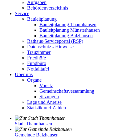
Aufgaben
Behördenverzeichnis
Service
Bauleitplanung
Bauleitplanung Thannhausen
Bauleitplanung Münsterhausen
Bauleitplanung Balzhausen
Rathaus-Serviceportal (RSP)
Datenschutz - Hinweise
Trauzimmer
Friedhöfe
Fundbüro
Notfalltafel
Über uns
Organe
Vorsitz
Gemeinschaftsversammlung
Sitzungen
Lage und Anreise
Statistik und Zahlen
Stadt Thannhausen
Gemeinde Balzhausen