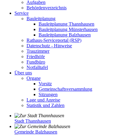
Aufgaben
Behördenverzeichnis
Service
Bauleitplanung
Bauleitplanung Thannhausen
Bauleitplanung Münsterhausen
Bauleitplanung Balzhausen
Rathaus-Serviceportal (RSP)
Datenschutz - Hinweise
Trauzimmer
Friedhöfe
Fundbüro
Notfalltafel
Über uns
Organe
Vorsitz
Gemeinschaftsversammlung
Sitzungen
Lage und Anreise
Statistik und Zahlen
Stadt Thannhausen
Gemeinde Balzhausen