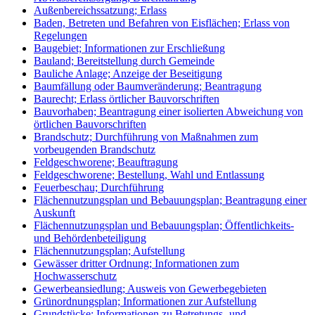
Außenbereichssatzung; Erlass
Baden, Betreten und Befahren von Eisflächen; Erlass von
Regelungen
Baugebiet; Informationen zur Erschließung
Bauland; Bereitstellung durch Gemeinde
Bauliche Anlage; Anzeige der Beseitigung
Baumfällung oder Baumveränderung; Beantragung
Baurecht; Erlass örtlicher Bauvorschriften
Bauvorhaben; Beantragung einer isolierten Abweichung von
örtlichen Bauvorschriften
Brandschutz; Durchführung von Maßnahmen zum
vorbeugenden Brandschutz
Feldgeschworene; Beauftragung
Feldgeschworene; Bestellung, Wahl und Entlassung
Feuerbeschau; Durchführung
Flächennutzungsplan und Bebauungsplan; Beantragung einer
Auskunft
Flächennutzungsplan und Bebauungsplan; Öffentlichkeits-
und Behördenbeteiligung
Flächennutzungsplan; Aufstellung
Gewässer dritter Ordnung; Informationen zum
Hochwasserschutz
Gewerbeansiedlung; Ausweis von Gewerbegebieten
Grünordnungsplan; Informationen zur Aufstellung
Grundstücke; Informationen zu Betretungs- und