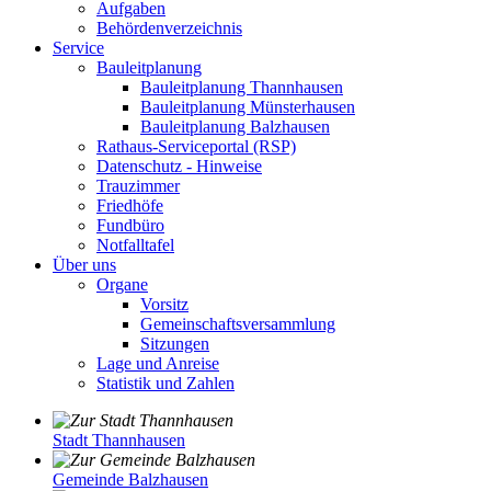
Aufgaben
Behördenverzeichnis
Service
Bauleitplanung
Bauleitplanung Thannhausen
Bauleitplanung Münsterhausen
Bauleitplanung Balzhausen
Rathaus-Serviceportal (RSP)
Datenschutz - Hinweise
Trauzimmer
Friedhöfe
Fundbüro
Notfalltafel
Über uns
Organe
Vorsitz
Gemeinschaftsversammlung
Sitzungen
Lage und Anreise
Statistik und Zahlen
Stadt Thannhausen
Gemeinde Balzhausen