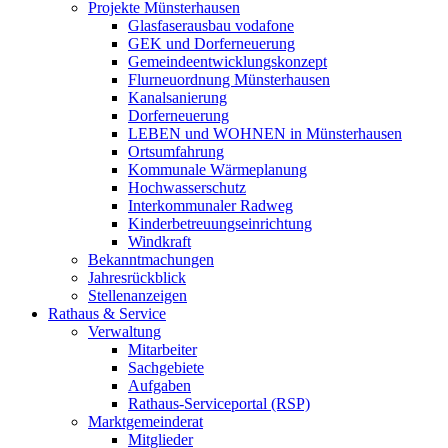
Projekte Münsterhausen
Glasfaserausbau vodafone
GEK und Dorferneuerung
Gemeindeentwicklungskonzept
Flurneuordnung Münsterhausen
Kanalsanierung
Dorferneuerung
LEBEN und WOHNEN in Münsterhausen
Ortsumfahrung
Kommunale Wärmeplanung
Hochwasserschutz
Interkommunaler Radweg
Kinderbetreuungseinrichtung
Windkraft
Bekanntmachungen
Jahresrückblick
Stellenanzeigen
Rathaus & Service
Verwaltung
Mitarbeiter
Sachgebiete
Aufgaben
Rathaus-Serviceportal (RSP)
Marktgemeinderat
Mitglieder