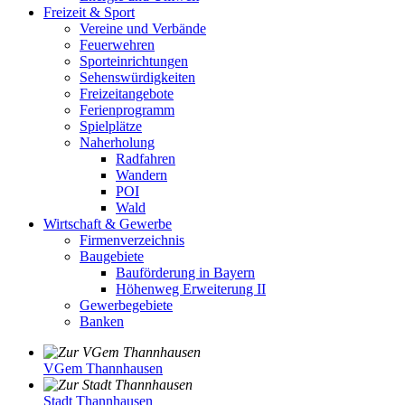
Freizeit & Sport
Vereine und Verbände
Feuerwehren
Sporteinrichtungen
Sehenswürdigkeiten
Freizeitangebote
Ferienprogramm
Spielplätze
Naherholung
Radfahren
Wandern
POI
Wald
Wirtschaft & Gewerbe
Firmenverzeichnis
Baugebiete
Bauförderung in Bayern
Höhenweg Erweiterung II
Gewerbegebiete
Banken
VGem Thannhausen
Stadt Thannhausen