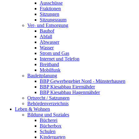
Ausschüsse
Fraktionen
Sitzungen
Sitzungsraum
Ver- und Entsorgung
Bauhof
Abfall
Abwasser
Wasser
Strom und Gas
Internet und Telefon
Breitband
Mobilfunk
Bauleitplanung
BBP Gewerbegebiet Nord - Münsterhausen
BBP Kiesabbau Eiermähder
BBP Kiesabbau Hagenmähder
Ortsrecht / Satzungen
Behördenverzeichnis
Leben & Wohnen
Bildung und Soziales
Bücherei
Bücherbox
Schulen
Kindergarten