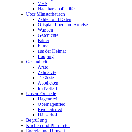
VHS
Nachbarschaftshilfe
Über Münsterhausen
Zahlen und Daten
Ortsplan Lage und Anreise
Wappen
Geschichte
Bilder
Filme
aus der Heimat
Looping
Gesundheit
Ärzte
Zahnärzte
Tierärzte
Apotheken
Im Notfall
Unsere Ortsteile
Hagenried
Oberhagenried
Reichertsried
Häuserhof
Begrüßung
Kirchen und Pfarrämter
Energie und Umwelt