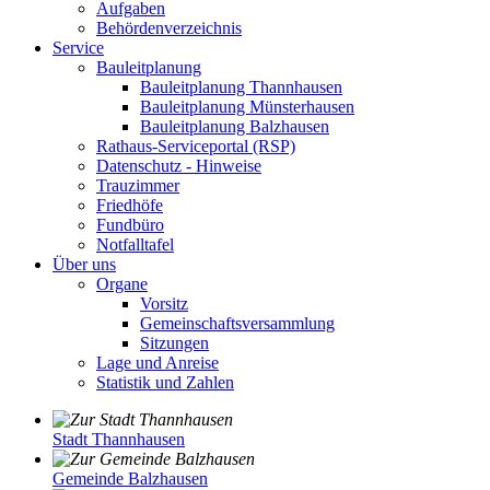
Aufgaben
Behördenverzeichnis
Service
Bauleitplanung
Bauleitplanung Thannhausen
Bauleitplanung Münsterhausen
Bauleitplanung Balzhausen
Rathaus-Serviceportal (RSP)
Datenschutz - Hinweise
Trauzimmer
Friedhöfe
Fundbüro
Notfalltafel
Über uns
Organe
Vorsitz
Gemeinschaftsversammlung
Sitzungen
Lage und Anreise
Statistik und Zahlen
Stadt Thannhausen
Gemeinde Balzhausen